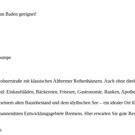
zum Baden geeignet!
rpumpe
wohnerstraße mit klassischen Altbremer Reihenhäusern. Auch ohne direk
gend: Einkaufsläden, Bäckereien, Friseure, Gastronomie, Banken, Apot
 seinem alten Baumbestand und dem idyllischen See – ein idealer Ort 
r spannendsten Entwicklungsgebiete Bremens. Hier erwarten Sie gute Re
: